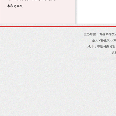
家和万事兴
主办单位：寿县精神文
皖
ICP
备第
00066
地址
：
安徽省寿县政
站