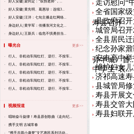
走访慰问“
好人安徽| 梁邦定：“双拐老师”，...
好人安徽| 黄先明、葛惠珍：连续3...
全省国家级
好人安徽| 汪洋：七旬主播走红网络...
县政府召开
寿县召开
身边好人| 黄学军：传播淮河文化之...
城管局召开
身边好人| 王新兵：临危不惧勇担当...
全县居民迁
曝光台
更多>>
纪念孙家鼐
安丰高中举
行人、非机动车闯红灯、逆行、不按车...
孙半城》首..
行人、非机动车闯红灯、逆行、不按车...
维护妇女儿
中学生”表...
行人、非机动车闯红灯、逆行、不按车...
济祁高速寿
行人、非机动车闯红灯、逆行、不按车...
县城管局修
行人、非机动车闯红灯、逆行、不按车...
寿县开展文
寿县交管大
视频报道
更多>>
寿县妇联开
唱响奋斗旋律！寿县原创歌曲《走向纪...
携手文明 古城常春
“携手共圆小康梦”文艺惠民系列活动...