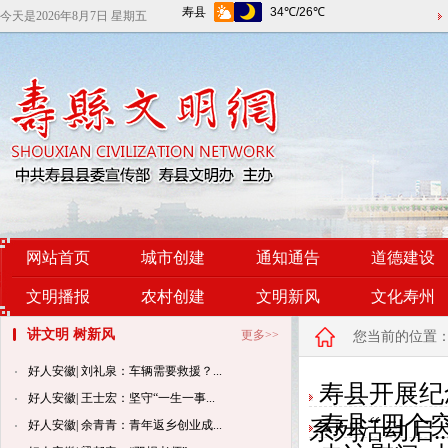
今天是
2026年8月7日 星期五
网站首页
城市创建
通知通告
道德建设
文明播报
农村创建
文明新风
文化寿州
讲文明 树新风
更多>>
您当前的位置
好人安徽| 刘礼泉：车辆需要救援？...
寿县开展纪
好人安徽| 王士宏：坚守“一生一事...
寿县“四个
系列活动启..
好人安徽| 余青青：青年返乡创业成...