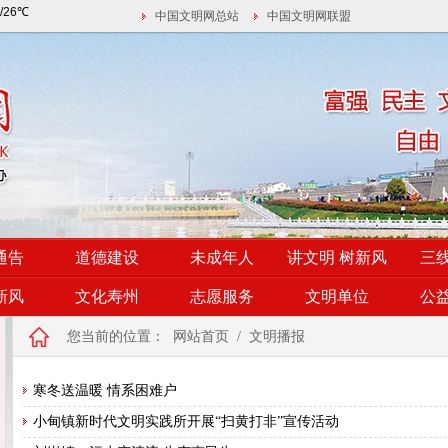
中国文明网总站
中国文明网联盟
通告
道德建设
未成年人
讲文明 树新风
三
新风
文化寿州
志愿服务
文明单位
公
您当前的位置：
网站首页
/
文明播报
寒冬送温暖 情系困难户
小甸镇新时代文明实践所开展“扫黄打非”宣传活动