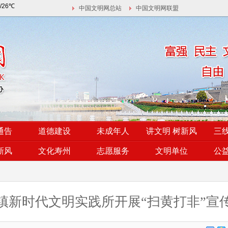
中国文明网总站
中国文明网联盟
通告
道德建设
未成年人
讲文明 树新风
三
新风
文化寿州
志愿服务
文明单位
公
镇新时代文明实践所开展“扫黄打非”宣