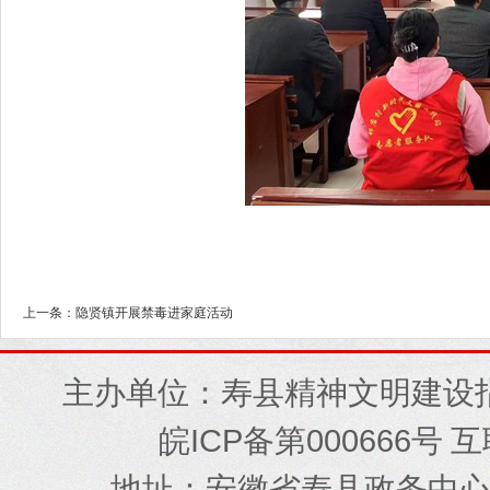
上一条：隐贤镇开展禁毒进家庭活动
主办单位：寿县精神文明建设
ICP
000666
皖
备第
号 
地址
安徽省寿县政务中
：