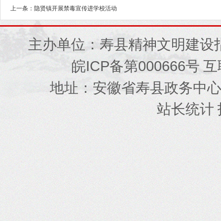
上一条：隐贤镇开展禁毒宣传进学校活动
主办单位：寿县精神文明建设
ICP
000666
皖
备第
号 
地址
安徽省寿县政务中
：
站长统计