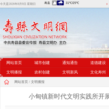
今天是
2026年8月9日 星期日
网站首页
城市创建
通知通告
道德建设
文明播报
农村创建
文明新风
文化寿州
网站首页
/
文明播报
小甸镇新时代文明实践所开展