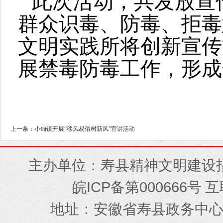
此次活动，共发放宣传
群众识毒、防毒、拒毒
文明实践所将创新宣传
展禁毒防毒工作，形成
上一条：小甸镇开展“移风易俗树新风”宣讲活动
主办单位：寿县精神文明建设
ICP
000666
皖
备第
号 
地址
安徽省寿县政务中
：