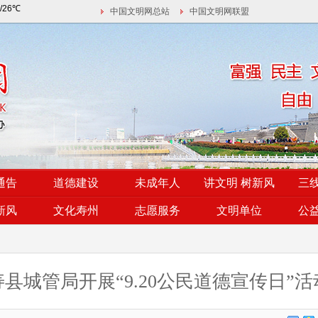
中国文明网总站
中国文明网联盟
通告
道德建设
未成年人
讲文明 树新风
三
新风
文化寿州
志愿服务
文明单位
公
寿县城管局开展“9.20公民道德宣传日”活