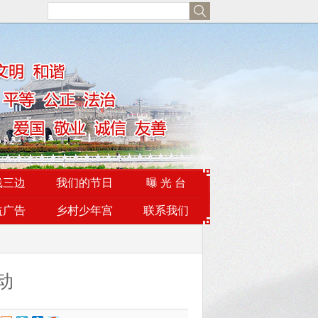
线三边
我们的节日
曝 光 台
益广告
乡村少年宫
联系我们
动