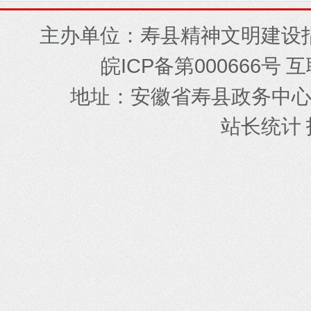
主办单位：寿县精神文明建设
ICP
000666
皖
备第
号 
地址
安徽省寿县政务中
：
站长统计