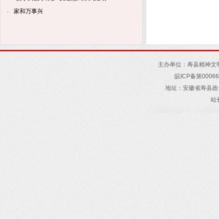
家和万事兴
主办单位：寿县精神文
皖
ICP
备第
00066
地址
：
安徽省寿县政
站