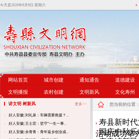
今天是
2026年8月8日 星期六
网站首页
城市创建
通知通告
道德建设
文明播报
农村创建
文明新风
文化寿州
讲文明 树新风
更多>>
您当前的位置
好人安徽| 刘礼泉：车辆需要救援？...
寿县新时代
好人安徽| 王士宏：坚守“一生一事...
国庆中秋乐
活动成功举
好人安徽| 余青青：青年返乡创业成...