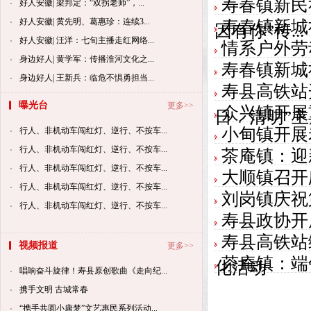
寿春镇新民
好人安徽| 梁邦定：“双拐老师”，...
好人安徽| 黄先明、葛惠珍：连续3...
寿春镇新城
因有你”传...
好人安徽| 汪洋：七旬主播走红网络...
情系户外劳
身边好人| 黄学军：传播淮河文化之...
寿春镇新城
身边好人| 王新兵：临危不惧勇担当...
寿县高铁站
曝光台
更多>>
众兴镇开展
日﹒清明”主题
小甸镇开展
行人、非机动车闯红灯、逆行、不按车...
行人、非机动车闯红灯、逆行、不按车...
茶庵镇：迎
行人、非机动车闯红灯、逆行、不按车...
大顺镇召开
行人、非机动车闯红灯、逆行、不按车...
刘岗镇庆祝
行人、非机动车闯红灯、逆行、不按车...
寿县政协开
寿县高铁站
视频报道
更多>>
茶庵镇：端
化活动
唱响奋斗旋律！寿县原创歌曲《走向纪...
携手文明 古城常春
“携手共圆小康梦”文艺惠民系列活动...