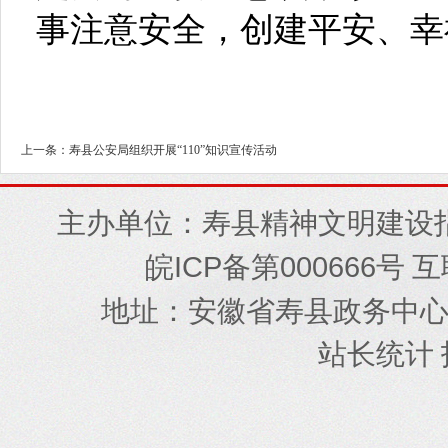
事注意安全，创建平安、幸
上一条：寿县公安局组织开展“110”知识宣传活动
主办单位：寿县精神文明建设
ICP
000666
皖
备第
号 
地址
安徽省寿县政务中
：
站长统计