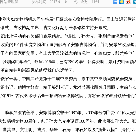
 网站管理员
发布时间：2017-01-10
点击次数：1164
张刚夫妇文物捐赠30周年特展”开幕式在安徽博物院举行。国土资源部党
开幕式。省政协副主席、省文化厅副厅长李修松主持开幕式。
此次活动的有关部门表示感谢。他指出，孙大光、张刚伉俪深爱着他们
食收藏的191件珍贵文物和字画捐献给了安徽省博物馆，并将安徽省政府奖
乡学子有的因家庭贫困，考上大学又没钱念的情况时，心急如焚，毅然将他
张刚奖助学金”。截至2016年，已有280名学生获得资助，累计资助金额2
的革命精神和崇高风范值得我们永远学习。
安徽省寿县，中国共产党第十二届中央委员，原中共中央顾问委员会委员
党组书记。他博学好古，精于鉴别考证，尤对书画收藏独具慧眼，生前节
珍藏的191件古代艺术珍品全部捐赠给安徽博物院，并将安徽省政府颁给他
兴教的善举，安徽博物院曾于1987年、2007年分别举办了“孙大光捐
刚夫妇捐赠文物30周年，也是孙大光先生诞辰100周年。此次展出孙大光
瑛、董其昌、文征明、陆治、华岩、石涛、邓石如以及“扬州八怪”、清代“