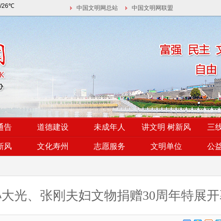
中国文明网总站
中国文明网联盟
通告
道德建设
未成年人
讲文明 树新风
三
新风
文化寿州
志愿服务
文明单位
公
孙大光、张刚夫妇文物捐赠30周年特展开