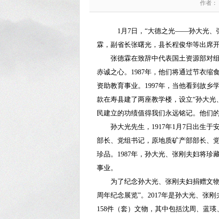
作者：
1月7日，“大德之光——孙大光、
霖，副省长张曙光，县长程俊华等出席
张德霖在致辞中代表国土资源部对组织
赤诚之心。1987年，他们将通过节衣缩
资助教育事业。1997年，当他看到故
款在寿县建了两座教学楼，设立“孙大光、
民建立的功绩值得我们永远铭记。他们
孙大光先生，1917年1月7日出生于
部长、党组书记，原地质矿产部部长、
珍品。1987年，孙大光、张刚夫妇将
事业。
为了纪念孙大光、张刚夫妇捐赠文物、助学
周年纪念展览”。2017年是孙大光、张
158件（套）文物，其中包括沈周、蓝