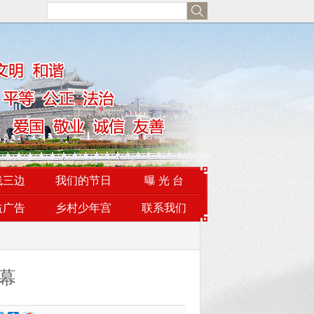
线三边
我们的节日
曝 光 台
益广告
乡村少年宫
联系我们
幕