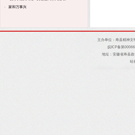
家和万事兴
主办单位：寿县精神文
皖
ICP
备第
00066
地址
：
安徽省寿县政
站