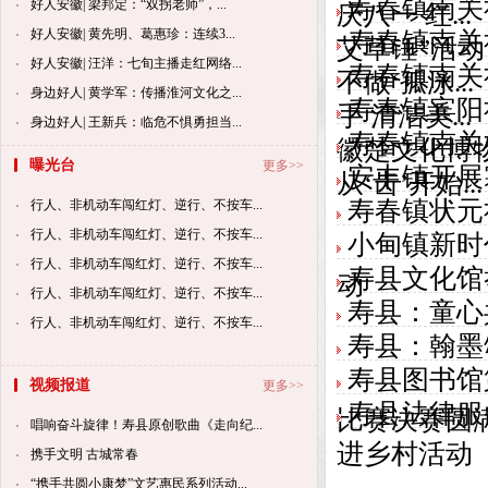
寿春镇南关
好人安徽| 梁邦定：“双拐老师”，...
庆八一 红...
好人安徽| 黄先明、葛惠珍：连续3...
寿春镇南关
艾草锤”活动
好人安徽| 汪洋：七旬主播走红网络...
寿春镇南关
不做‘孤泳...
身边好人| 黄学军：传播淮河文化之...
寿春镇宾阳
手 清洁美...
身边好人| 王新兵：临危不惧勇担当...
寿春镇南关
徽楚文化博物.
曝光台
更多>>
安丰镇开展
从‘齿’开始...
寿春镇状元
行人、非机动车闯红灯、逆行、不按车...
行人、非机动车闯红灯、逆行、不按车...
小甸镇新时
行人、非机动车闯红灯、逆行、不按车...
寿县文化馆
动
行人、非机动车闯红灯、逆行、不按车...
寿县：童心
行人、非机动车闯红灯、逆行、不按车...
寿县：翰墨
寿县图书馆
视频报道
更多>>
寿县法律服
比赛决赛圆满落
唱响奋斗旋律！寿县原创歌曲《走向纪...
进乡村活动
携手文明 古城常春
“携手共圆小康梦”文艺惠民系列活动...