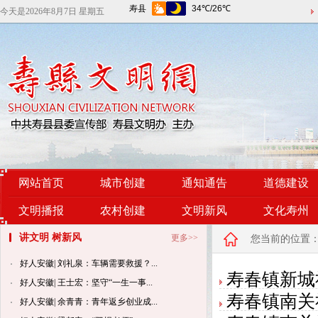
今天是
2026年8月7日 星期五
网站首页
城市创建
通知通告
道德建设
文明播报
农村创建
文明新风
文化寿州
讲文明 树新风
更多>>
您当前的位置
好人安徽| 刘礼泉：车辆需要救援？...
寿春镇新城
好人安徽| 王士宏：坚守“一生一事...
寿春镇南关
好人安徽| 余青青：青年返乡创业成...