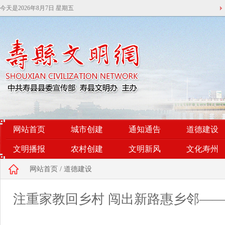
今天是
2026年8月7日 星期五
网站首页
城市创建
通知通告
道德建设
文明播报
农村创建
文明新风
文化寿州
网站首页
/
道德建设
注重家教回乡村 闯出新路惠乡邻—