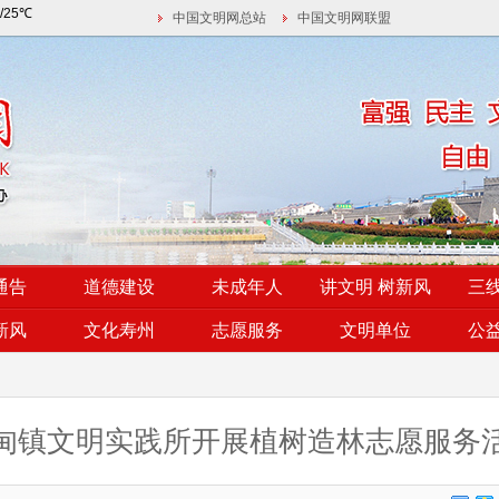
中国文明网总站
中国文明网联盟
通告
道德建设
未成年人
讲文明 树新风
三
新风
文化寿州
志愿服务
文明单位
公
甸镇文明实践所开展植树造林志愿服务