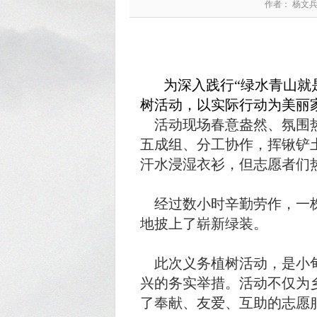
作者： 杨文
为深入践行“绿水青山就
树活动，以实际行动为美丽
活动现场春意盎然、氛围热
五成组、分工协作，挥锹铲
汗水浸湿衣衫，但志愿者们
经过数小时辛勤劳作，一株
地披上了崭新绿装。
此次义务植树活动，是小甸
兴的务实举措。活动不仅为
了奉献、友爱、互助的志愿