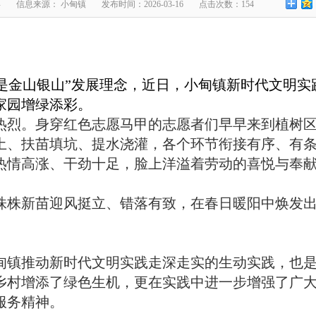
兵
信息来源： 小甸镇
发布时间：2026-03-16
点击次数：154
是金山银山”发展理念，近日，小甸镇新时代文明实
家园增绿添彩。
烈。身穿红色志愿马甲的志愿者们早早来到植树区
土、扶苗填坑、提水浇灌，各个环节衔接有序、有
热情高涨、干劲十足，脸上洋溢着劳动的喜悦与奉
株新苗迎风挺立、错落有致，在春日暖阳中焕发出
镇推动新时代文明实践走深走实的生动实践，也是
乡村增添了绿色生机，更在实践中进一步增强了广
服务精神。