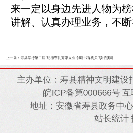
来一定以身边先进人物为榜
讲解、认真办理业务，不断
上一条：寿县举行第二届“明德守礼齐家立业 创建书香机关”读书演讲
主办单位：寿县精神文明建设
ICP
000666
皖
备第
号 
地址
安徽省寿县政务中
：
站长统计