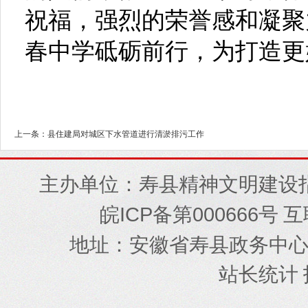
祝福，强烈的荣誉感和凝聚
春中学砥砺前行，为打造更
上一条：县住建局对城区下水管道进行清淤排污工作
主办单位：寿县精神文明建设
ICP
000666
皖
备第
号 
地址
安徽省寿县政务中
：
站长统计