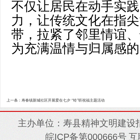
不仅让居民在动手实践
力，让传统文化在指尖
带，拉紧了邻里情谊、
为充满温情与归属感的 
上一条：寿春镇新城社区开展爱在七夕·“铃”听祝福主题活动
主办单位：寿县精神文明建设
ICP
000666
皖
备第
号 