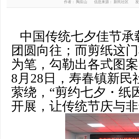
作者： 陶应山
信息来源： 新民社区
发
中国传统七夕佳节承
团圆向往；而剪纸这门
为笔，勾勒出各式图案
8月28日，寿春镇新
萦绕，“剪约七夕・纸
开展，让传统节庆与非