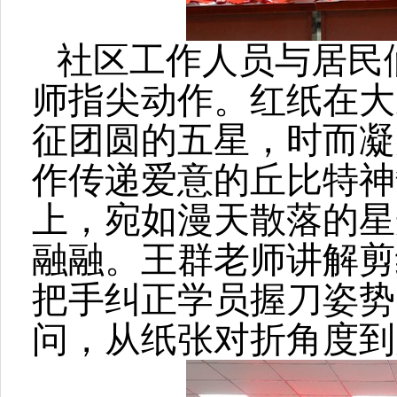
社区工作人员与居民
师指尖动作。红纸在大
征团圆的五星，时而凝
作传递爱意的丘比特神
上，宛如漫天散落的星
融融。
王群老师讲解剪
把手纠正学员握刀姿势
问，从纸张对折角度到