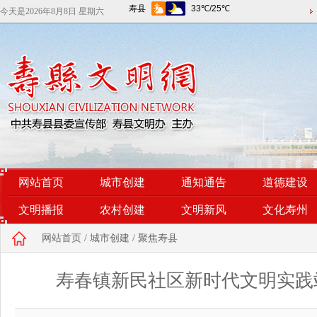
今天是
2026年8月8日 星期六
网站首页
城市创建
通知通告
道德建设
文明播报
农村创建
文明新风
文化寿州
网站首页
/
城市创建
/
聚焦寿县
寿春镇新民社区新时代文明实践